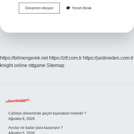
Baskı
Devamını okuyun
Yorum Bırak
Balata
Bitik
Uzun
Yolda
Bırakır
Mı
https://bilmengerek.net
https://ztf.com.tr
https://jardineden.com.tr
knight online
nttgame
Sitemap
Sidebar
Son Yazılar
Cahiliye döneminde geçim kaynakları nelerdir ?
Ağustos 6, 2026
Avcılar ne kadar para kazanıyor ?
Ağustos 5, 2026