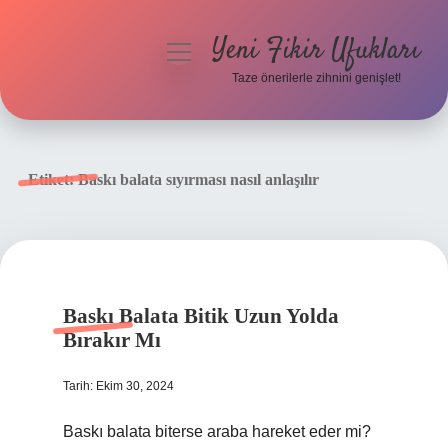
Yeni Fikir Ufukları
menüyü
aç
Taze önerilerle zihnini genişlet!
Anasayfa
Gizlilik Politikası
Etiket:
Baskı balata sıyırması nasıl anlaşılır
Yasal Uyarı
Hakkımızda
Baskı Balata Bitik Uzun Yolda
Bırakır Mı
Tarih: Ekim 30, 2024
Baskı balata biterse araba hareket eder mi?