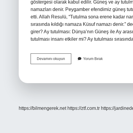
göstergesi olarak kabul edilir. Güneş ve ay tutu
namazları denir. Peygamber efendimiz güneş t
etti. Allah Resulü, “Tutulma sona erene kadar nam
sırasında kıldığı namaza Küsuf namazı denir.” ded
girer? Ay tutulması: Dünya’nın Güneş ile Ay aras
tutulması insanı etkiler mi? Ay tutulması sırasın
Ay
Devamını okuyun
Yorum Bırak
Tutulmasında
Peygamber
Efendimiz
Ne
Yapardı
https://bilmengerek.net
https://ztf.com.tr
https://jardine