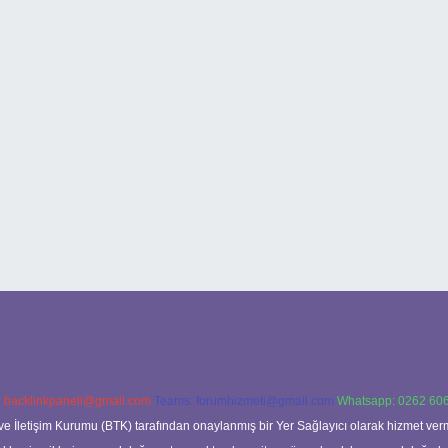
:
backlinkpaneli@gmail.com
Teams:
forumhizmeti@gmail.com
Whatsapp: 0262 606
ve İletişim Kurumu (BTK) tarafından onaylanmış bir Yer Sağlayıcı olarak hizmet verm