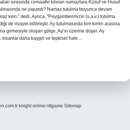
lmaları sırasında cemaatle kılınan namazlara Küsuf ve Husuf
utulmasında ne yapardı? Namaz tutulma boyunca devam
az kılın.” dedi. Ayrıca, “Peygamberimizin (s.a.v.) tutulma
iği de rivayet edilmiştir. Ay tutulmasında kim kimin arasına
ına girmesiyle oluşan gölge, Ay’ın üzerine düşer. Ay
da insanlar daha kaygılı ve tepkisel hale…
den.com.tr
knight online
nttgame
Sitemap