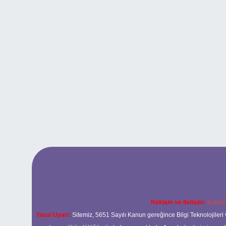
Reklam ve İletişim:
E-mail
Yasal Uyarı:
Sitemiz, 5651 Sayılı Kanun gereğince Bilgi Teknolojileri 