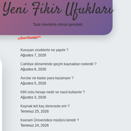
Yeni Fikir Ufukları
Taze önerilerle zihnini genişlet!
Sidebar
Son Yazılar
ilbet yeni giriş
ilbet mobil g
Kuruyan ciceklerle ne yapılır ?
Ağustos 7, 2026
Cahiliye döneminde geçim kaynakları nelerdir ?
Ağustos 6, 2026
Avcılar ne kadar para kazanıyor ?
Ağustos 5, 2026
690 nolu hesap nedir ve nasıl kullanılır ?
Ağustos 3, 2026
Kaynak teli kaç derecede erir ?
Temmuz 25, 2026
Kavram Üniversitesi müdürü kimdir ?
Temmuz 24, 2026