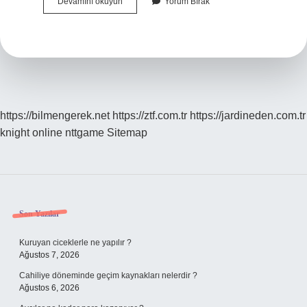
Ay
Devamını okuyun
Yorum Bırak
Tutulmasında
Peygamber
Efendimiz
Ne
Yapardı
https://bilmengerek.net
https://ztf.com.tr
https://jardineden.com.tr
knight online
nttgame
Sitemap
Sidebar
Son Yazılar
Kuruyan ciceklerle ne yapılır ?
Ağustos 7, 2026
Cahiliye döneminde geçim kaynakları nelerdir ?
Ağustos 6, 2026