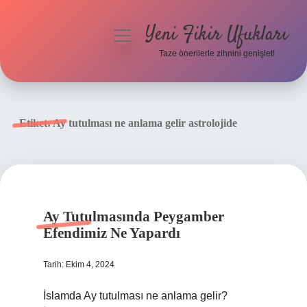
Yeni Fikir Ufukları
menüyü
aç
Taze önerilerle zihnini genişlet!
Anasayfa
Gizlilik Politikası
Etiket:
Ay tutulması ne anlama gelir astrolojide
Yasal Uyarı
Hakkımızda
Ay Tutulmasında Peygamber
Efendimiz Ne Yapardı
Tarih: Ekim 4, 2024
İslamda Ay tutulması ne anlama gelir?