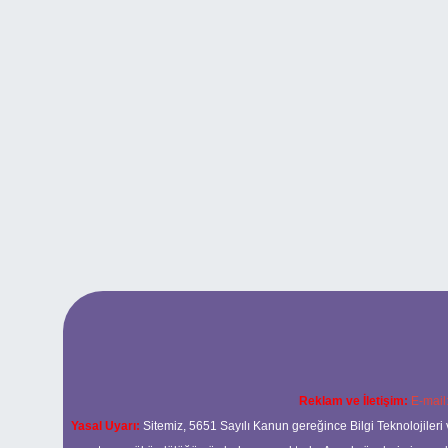
Reklam ve İletişim:
E-mail
Yasal Uyarı:
Sitemiz, 5651 Sayılı Kanun gereğince Bilgi Teknolojileri 