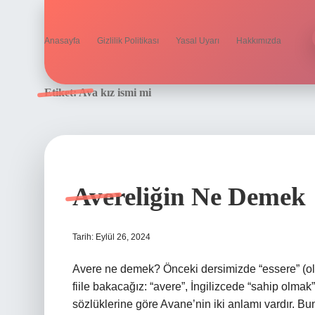
Anasayfa
Gizlilik Politikası
Yasal Uyarı
Hakkımızda
Etiket:
Ava kız ismi mi
Avereliğin Ne Demek
Tarih: Eylül 26, 2024
Avere ne demek? Önceki dersimizde “essere” (olma
fiile bakacağız: “avere”, İngilizcede “sahip olm
sözlüklerine göre Avane’nin iki anlamı vardır. Bu