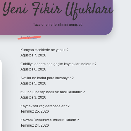
Yeni Fikir Ufukları
Taze önerilerle zihnini genişlet!
Sidebar
Son Yazılar
ilbet yeni giriş
ilbet mobil gi
Kuruyan ciceklerle ne yapılır ?
Ağustos 7, 2026
Cahiliye döneminde geçim kaynakları nelerdir ?
Ağustos 6, 2026
Avcılar ne kadar para kazanıyor ?
Ağustos 5, 2026
690 nolu hesap nedir ve nasıl kullanılır ?
Ağustos 3, 2026
Kaynak teli kaç derecede erir ?
Temmuz 25, 2026
Kavram Üniversitesi müdürü kimdir ?
Temmuz 24, 2026