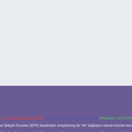
:
backlinkpaneli@gmail.com
Teams:
forumhizmeti@gmail.com
Whatsapp: 0262 606
ve İletişim Kurumu (BTK) tarafından onaylanmış bir Yer Sağlayıcı olarak hizmet verm