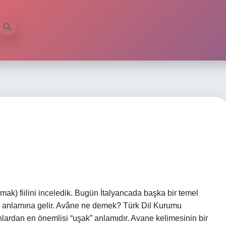
k) fiilini inceledik. Bugün İtalyancada başka bir temel
ak” anlamına gelir. Avâne ne demek? Türk Dil Kurumu
nlardan en önemlisi “uşak” anlamıdır. Avane kelimesinin bir