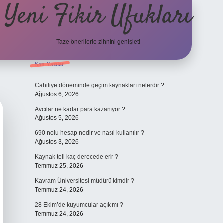
Yeni Fikir Ufukları
Taze önerilerle zihnini genişlet!
Sidebar
Son Yazılar
ilbet yeni giriş
ilbet mobil 
Cahiliye döneminde geçim kaynakları nelerdir ?
Ağustos 6, 2026
Avcılar ne kadar para kazanıyor ?
Ağustos 5, 2026
690 nolu hesap nedir ve nasıl kullanılır ?
Ağustos 3, 2026
Kaynak teli kaç derecede erir ?
Temmuz 25, 2026
Kavram Üniversitesi müdürü kimdir ?
Temmuz 24, 2026
28 Ekim’de kuyumcular açık mı ?
Temmuz 24, 2026