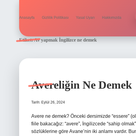
Anasayfa
Gizlilik Politikası
Yasal Uyarı
Hakkımızda
Etiket:
Av yapmak İngilizce ne demek
Avereliğin Ne Demek
Tarih: Eylül 26, 2024
Avere ne demek? Önceki dersimizde “essere” (olma
fiile bakacağız: “avere”, İngilizcede “sahip olm
sözlüklerine göre Avane’nin iki anlamı vardır. Bu