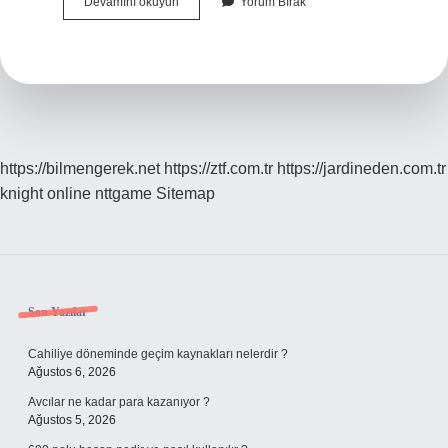
Asetik
Devamını okuyun
Yorum Bırak
Asit
Türkiyede
Üretiliyor
Mu
https://bilmengerek.net
https://ztf.com.tr
https://jardineden.com.tr
knight online
nttgame
Sitemap
Sidebar
Son Yazılar
Cahiliye döneminde geçim kaynakları nelerdir ?
Ağustos 6, 2026
Avcılar ne kadar para kazanıyor ?
Ağustos 5, 2026