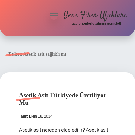
Yeni Fikir Ufukları
menüyü
aç
Taze önerilerle zihnini genişlet!
Anasayfa
Gizlilik Politikası
Etiket:
Asetik asit sağlıklı mı
Yasal Uyarı
Hakkımızda
Asetik Asit Türkiyede Üretiliyor
Mu
Tarih: Ekim 18, 2024
Asetik asit nereden elde edilir? Asetik asit