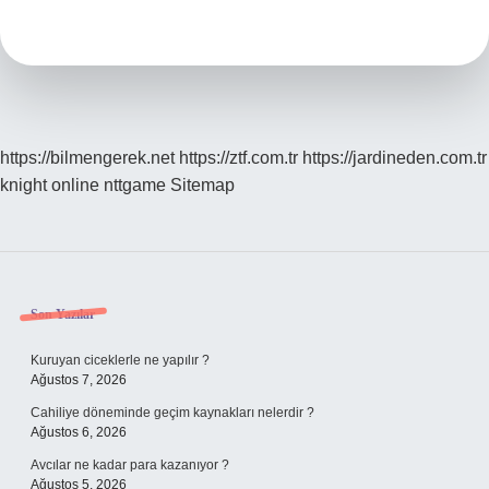
Türkçe
Ne
Demek
https://bilmengerek.net
https://ztf.com.tr
https://jardineden.com.tr
knight online
nttgame
Sitemap
Sidebar
Son Yazılar
Kuruyan ciceklerle ne yapılır ?
Ağustos 7, 2026
Cahiliye döneminde geçim kaynakları nelerdir ?
Ağustos 6, 2026
Avcılar ne kadar para kazanıyor ?
Ağustos 5, 2026