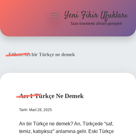
Yeni Fikir Ufukları
menüyü
aç
Taze önerilerle zihnini genişlet!
Anasayfa
Gizlilik Politikası
Etiket:
Arı bir Türkçe ne demek
Yasal Uyarı
Hakkımızda
Arı 1 Türkçe Ne Demek
Tarih: Mart 28, 2025
Arı bir Türkçe ne demek? Arı, Türkçede “saf,
temiz, katışıksız” anlamına gelir. Eski Türkçe