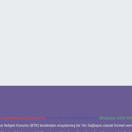
:
backlinkpaneli@gmail.com
Teams:
forumhizmeti@gmail.com
Whatsapp: 0262 606
ve İletişim Kurumu (BTK) tarafından onaylanmış bir Yer Sağlayıcı olarak hizmet verm