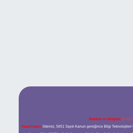
Reklam ve İletişim:
E-mail
Yasal Uyarı:
Sitemiz, 5651 Sayılı Kanun gereğince Bilgi Teknolojileri 