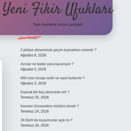
Yeni Fikir Ufukları
Taze önerilerle zihnini genişlet!
Sidebar
Son Yazılar
ilbet yeni giriş
ilbet mobil 
Cahiliye döneminde geçim kaynakları nelerdir ?
Ağustos 6, 2026
Avcılar ne kadar para kazanıyor ?
Ağustos 5, 2026
690 nolu hesap nedir ve nasıl kullanılır ?
Ağustos 3, 2026
Kaynak teli kaç derecede erir ?
Temmuz 25, 2026
Kavram Üniversitesi müdürü kimdir ?
Temmuz 24, 2026
28 Ekim’de kuyumcular açık mı ?
Temmuz 24, 2026