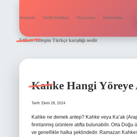
Anasayfa
Gizlilik Politikası
Yasal Uyarı
Hakkımızda
Etiket:
Antepin Türkçe karşılığı nedir
Kahke Hangi Yöreye 
Tarih: Ekim 28, 2024
Kahke ne demek antep? Kahke veya Ka’ak (Arapça: كعك), Arap dünyasında ve Orta Doğu’da yapılan
fırınlanmış ürünlere atıfta bulunabilir. Orta Doğu
ve genellikle halka şeklindedir. Ramazan Kahke