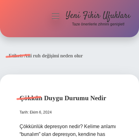
Yeni Fikir Ufukları
menüyü
aç
Taze önerilerle zihnini genişlet!
Anasayfa
Gizlilik Politikası
Etiket:
Ani ruh değişimi neden olur
Yasal Uyarı
Hakkımızda
Çökkün Duygu Durumu Nedir
Tarih: Ekim 6, 2024
Çökkünlük depresyon nedir? Kelime anlamı
“bunalım” olan depresyon, kendine has