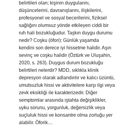
belirtileri olan; kişinin duygularını,
düşüncelerini, davranışlarını, ilişkilerini,
profesyonel ve sosyal becerilerini, fiziksel
sağlığını olumsuz yönde etkileyen ciddi bir
ruh hali bozukluğudur. Taşkın duygu durumu
nedir? Coşku (öfori): Günlük yaşamda
kendini son derece iyi hissetme halidir. Aşırı
sevinç ve coşku halidir (Öztürk ve Uluşahin,
2020, s. 263). Duygus durum bozukluğu
belirtileri nelerdir? MDD, sıklıkla klinik
depresyon olarak adlandırılır ve kalıcı üzüntü,
umutsuzluk hissi ve aktivitelere karşı ilgi veya
zevk eksikliği ile karakterizedir. Diğer
semptomlar arasında iştahta değişiklikler,
uyku sorunu, yorgunluk, değersizlik veya
suçluluk hissi ve konsantre olma zorluğu yer
alabilir. Öforik…