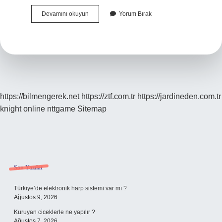
Çökkün
Devamını okuyun
Yorum Bırak
Duygu
Durumu
Nedir
https://bilmengerek.net
https://ztf.com.tr
https://jardineden.com.tr
knight online
nttgame
Sitemap
Sidebar
Son Yazılar
Türkiye’de elektronik harp sistemi var mı ?
Ağustos 9, 2026
Kuruyan ciceklerle ne yapılır ?
Ağustos 7, 2026