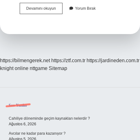
Abdest
Devamını okuyun
Yorum Bırak
Alırken
Amentü
Duası
Nerede
Okunur
https://bilmengerek.net
https://ztf.com.tr
https://jardineden.com.tr
knight online
nttgame
Sitemap
Sidebar
Son Yazılar
Cahiliye döneminde geçim kaynakları nelerdir ?
Ağustos 6, 2026
Avcılar ne kadar para kazanıyor ?
Ağustos 5, 2026