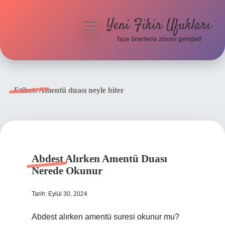
Yeni Fikir Ufukları
menüyü
aç
Taze önerilerle zihnini genişlet!
Anasayfa
Gizlilik Politikası
Etiket:
Amentü duası neyle biter
Yasal Uyarı
Hakkımızda
Abdest Alırken Amentü Duası
Nerede Okunur
Tarih: Eylül 30, 2024
Abdest alırken amentü suresi okunur mu?