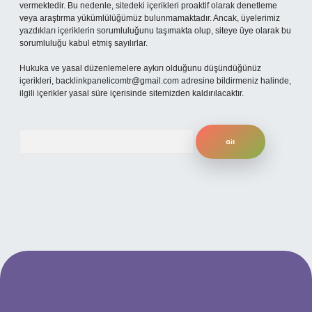
vermektedir. Bu nedenle, sitedeki içerikleri proaktif olarak denetleme
veya araştırma yükümlülüğümüz bulunmamaktadır. Ancak, üyelerimiz
yazdıkları içeriklerin sorumluluğunu taşımakta olup, siteye üye olarak bu
sorumluluğu kabul etmiş sayılırlar.
Hukuka ve yasal düzenlemelere aykırı olduğunu düşündüğünüz
içerikleri,
backlinkpanelicomtr@gmail.com
adresine bildirmeniz halinde,
ilgili içerikler yasal süre içerisinde sitemizden kaldırılacaktır.
Arama
 mobil giriş
ilbet giriş adresi
www.betexper.xyz/