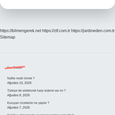
Nedir
https://bilmengerek.net
https://ztf.com.tr
https://jardineden.com.tr
Sitemap
Sidebar
Son Yazılar
Nafile nedir örnek ?
Ağustos 10, 2026
Türkiye’de elektronik harp sistemi var mı ?
Ağustos 9, 2026
Kuruyan ciceklerle ne yapılır ?
Ağustos 7, 2026