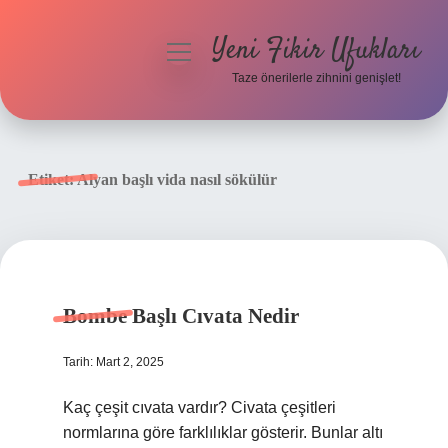
Yeni Fikir Ufukları
menüyü
aç
Taze önerilerle zihnini genişlet!
Anasayfa
Gizlilik Politikası
Etiket:
Alyan başlı vida nasıl sökülür
Yasal Uyarı
Hakkımızda
Bombe Başlı Cıvata Nedir
Tarih: Mart 2, 2025
Kaç çeşit cıvata vardır? Civata çeşitleri
normlarına göre farklılıklar gösterir. Bunlar altı