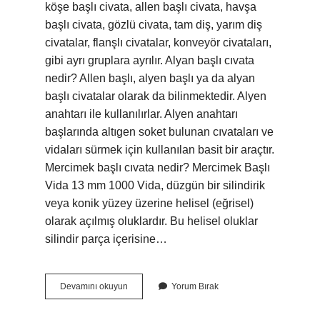
köşe başlı civata, allen başlı civata, havşa
başlı civata, gözlü civata, tam diş, yarım diş
civatalar, flanşlı civatalar, konveyör civataları,
gibi ayrı gruplara ayrılır. Alyan başlı cıvata
nedir? Allen başlı, alyen başlı ya da alyan
başlı civatalar olarak da bilinmektedir. Alyen
anahtarı ile kullanılırlar. Alyen anahtarı
başlarında altıgen soket bulunan cıvataları ve
vidaları sürmek için kullanılan basit bir araçtır.
Mercimek başlı cıvata nedir? Mercimek Başlı
Vida 13 mm 1000 Vida, düzgün bir silindirik
veya konik yüzey üzerine helisel (eğrisel)
olarak açılmış oluklardır. Bu helisel oluklar
silindir parça içerisine…
Bombe
Devamını okuyun
Yorum Bırak
Başlı
Cıvata