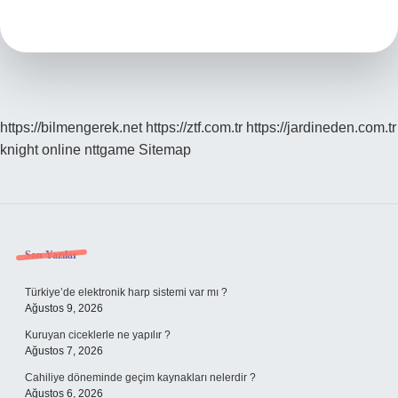
Olarak
Yarattığı
Şey
Nedir
https://bilmengerek.net
https://ztf.com.tr
https://jardineden.com.tr
knight online
nttgame
Sitemap
Sidebar
Son Yazılar
Türkiye’de elektronik harp sistemi var mı ?
Ağustos 9, 2026
Kuruyan ciceklerle ne yapılır ?
Ağustos 7, 2026
Cahiliye döneminde geçim kaynakları nelerdir ?
Ağustos 6, 2026