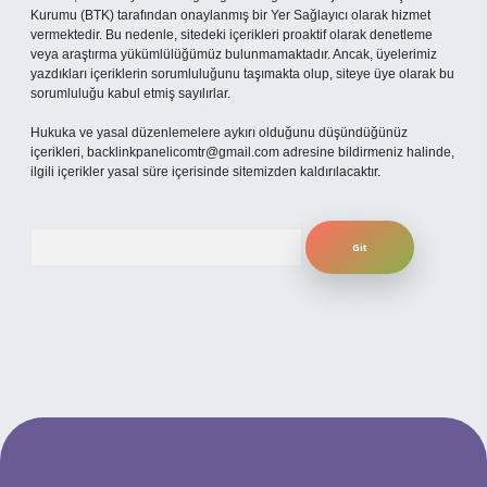
Kurumu (BTK) tarafından onaylanmış bir Yer Sağlayıcı olarak hizmet
vermektedir. Bu nedenle, sitedeki içerikleri proaktif olarak denetleme
veya araştırma yükümlülüğümüz bulunmamaktadır. Ancak, üyelerimiz
yazdıkları içeriklerin sorumluluğunu taşımakta olup, siteye üye olarak bu
sorumluluğu kabul etmiş sayılırlar.
Hukuka ve yasal düzenlemelere aykırı olduğunu düşündüğünüz
içerikleri,
backlinkpanelicomtr@gmail.com
adresine bildirmeniz halinde,
ilgili içerikler yasal süre içerisinde sitemizden kaldırılacaktır.
Arama
 mobil giriş
ilbet giriş adresi
www.betexper.xyz/