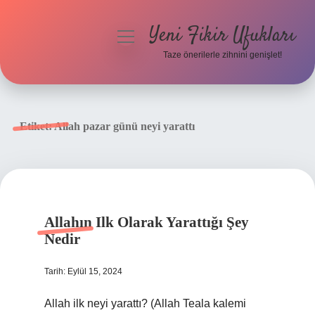
Yeni Fikir Ufukları
menüyü
aç
Taze önerilerle zihnini genişlet!
Anasayfa
Gizlilik Politikası
Etiket:
Allah pazar günü neyi yarattı
Yasal Uyarı
Hakkımızda
Allahın Ilk Olarak Yarattığı Şey
Nedir
Tarih: Eylül 15, 2024
Allah ilk neyi yarattı? (Allah Teala kalemi