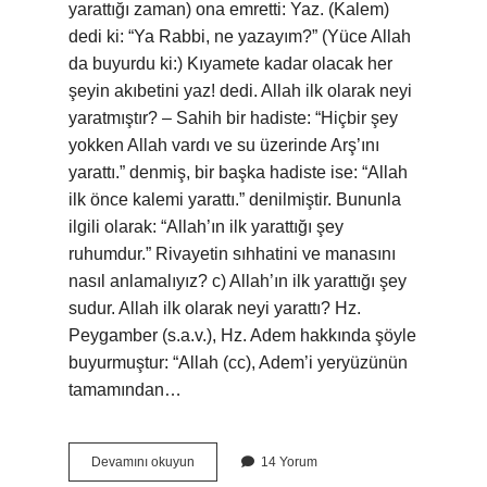
yarattığı zaman) ona emretti: Yaz. (Kalem)
dedi ki: “Ya Rabbi, ne yazayım?” (Yüce Allah
da buyurdu ki:) Kıyamete kadar olacak her
şeyin akıbetini yaz! dedi. Allah ilk olarak neyi
yaratmıştır? – Sahih bir hadiste: “Hiçbir şey
yokken Allah vardı ve su üzerinde Arş’ını
yarattı.” denmiş, bir başka hadiste ise: “Allah
ilk önce kalemi yarattı.” denilmiştir. Bununla
ilgili olarak: “Allah’ın ilk yarattığı şey
ruhumdur.” Rivayetin sıhhatini ve manasını
nasıl anlamalıyız? c) Allah’ın ilk yarattığı şey
sudur. Allah ilk olarak neyi yarattı? Hz.
Peygamber (s.a.v.), Hz. Adem hakkında şöyle
buyurmuştur: “Allah (cc), Adem’i yeryüzünün
tamamından…
Allahın
Devamını okuyun
14 Yorum
Ilk