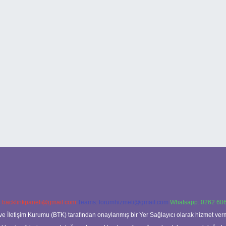
:
backlinkpaneli@gmail.com
Teams:
forumhizmeti@gmail.com
Whatsapp: 0262 606
ve İletişim Kurumu (BTK) tarafından onaylanmış bir Yer Sağlayıcı olarak hizmet verm