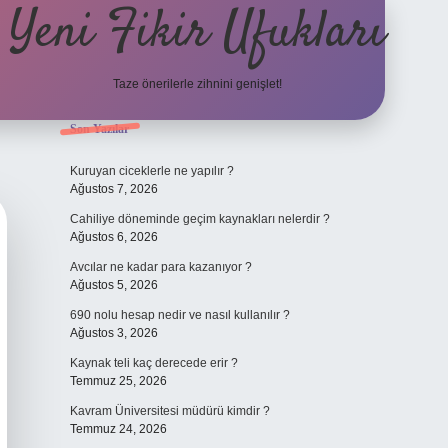
Yeni Fikir Ufukları
Taze önerilerle zihnini genişlet!
Sidebar
Son Yazılar
ilbet yeni giriş
ilbet mobil gi
Kuruyan ciceklerle ne yapılır ?
Ağustos 7, 2026
Cahiliye döneminde geçim kaynakları nelerdir ?
Ağustos 6, 2026
Avcılar ne kadar para kazanıyor ?
Ağustos 5, 2026
690 nolu hesap nedir ve nasıl kullanılır ?
Ağustos 3, 2026
Kaynak teli kaç derecede erir ?
Temmuz 25, 2026
Kavram Üniversitesi müdürü kimdir ?
Temmuz 24, 2026