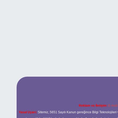
Reklam ve İletişim:
E-mail
Yasal Uyarı:
Sitemiz, 5651 Sayılı Kanun gereğince Bilgi Teknolojileri 