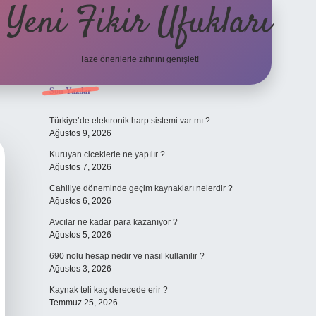
Yeni Fikir Ufukları
Taze önerilerle zihnini genişlet!
Sidebar
Son Yazılar
ilbet yeni giriş
ilbet mobil gi
Türkiye’de elektronik harp sistemi var mı ?
Ağustos 9, 2026
Kuruyan ciceklerle ne yapılır ?
Ağustos 7, 2026
Cahiliye döneminde geçim kaynakları nelerdir ?
Ağustos 6, 2026
Avcılar ne kadar para kazanıyor ?
Ağustos 5, 2026
690 nolu hesap nedir ve nasıl kullanılır ?
Ağustos 3, 2026
Kaynak teli kaç derecede erir ?
Temmuz 25, 2026