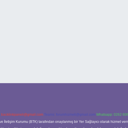
:
backlinkpaneli@gmail.com
Teams:
forumhizmeti@gmail.com
Whatsapp: 0262 606
ve İletişim Kurumu (BTK) tarafından onaylanmış bir Yer Sağlayıcı olarak hizmet verm