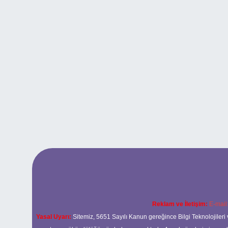
Reklam ve İletişim:
E-mail
Yasal Uyarı:
Sitemiz, 5651 Sayılı Kanun gereğince Bilgi Teknolojileri 