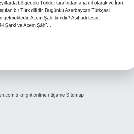
ıllarda bölgedeki Türkler tarafından ana dil olarak ve İran
nuşulan bir Türk dilidir. Bugünkü Azerbaycan Türkçesi
n gelmektedir. Acem Şahı kimdir? Asıl adı tespit
hî-i Şarkî ve Acem Şâhî…
den.com.tr
knight online
nttgame
Sitemap