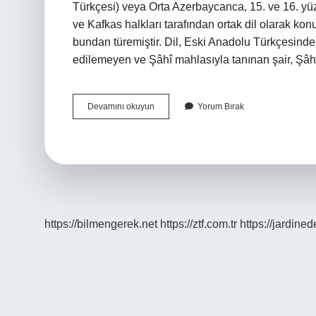
Türkçesi) veya Orta Azerbaycanca, 15. ve 16. yüzy
ve Kafkas halkları tarafından ortak dil olarak ko
bundan türemiştir. Dil, Eski Anadolu Türkçesinde
edilemeyen ve Şâhî mahlasıyla tanınan şair, Şâ
Acem
Devamını okuyun
Yorum Bırak
Sistemi
Nedir
https://bilmengerek.net
https://ztf.com.tr
https://jardine