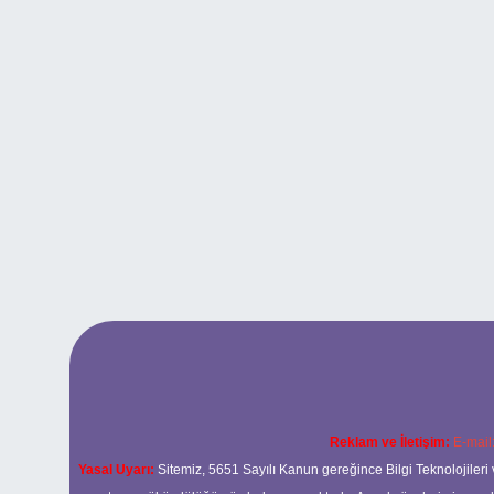
Reklam ve İletişim:
E-mail
Yasal Uyarı:
Sitemiz, 5651 Sayılı Kanun gereğince Bilgi Teknolojileri 