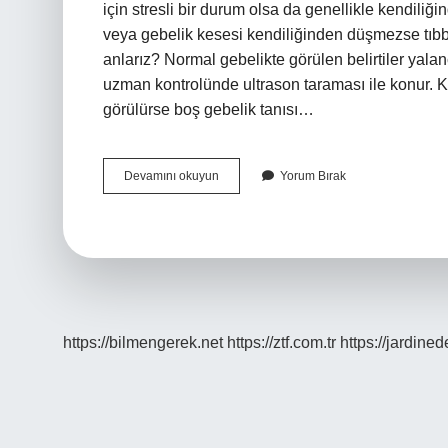
için stresli bir durum olsa da genellikle kendil
veya gebelik kesesi kendiliğinden düşmezse tıbb
anlarız? Normal gebelikte görülen belirtiler yalan
uzman kontrolünde ultrason taraması ile konur. 
görülürse boş gebelik tanısı…
Boş
Devamını okuyun
Yorum Bırak
Gebelik
Kendi
Kendine
Ne
Zaman
Düşer
https://bilmengerek.net
https://ztf.com.tr
https://jardine