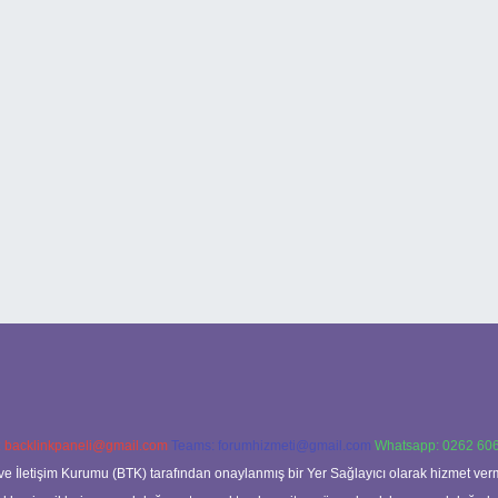
:
backlinkpaneli@gmail.com
Teams:
forumhizmeti@gmail.com
Whatsapp: 0262 606
ve İletişim Kurumu (BTK) tarafından onaylanmış bir Yer Sağlayıcı olarak hizmet verm