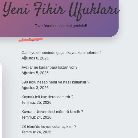
Yeni Fikir Ufukları
Taze önerilerle zihnini genişlet!
Sidebar
Son Yazılar
ilbet yeni giriş
ilbet mobil g
Cahiliye döneminde geçim kaynakları nelerdir ?
Ağustos 6, 2026
Avcılar ne kadar para kazanıyor ?
Ağustos 5, 2026
690 nolu hesap nedir ve nasıl kullanılır ?
Ağustos 3, 2026
Kaynak teli kaç derecede erir ?
Temmuz 25, 2026
Kavram Üniversitesi müdürü kimdir ?
Temmuz 24, 2026
28 Ekim’de kuyumcular açık mı ?
Temmuz 24, 2026