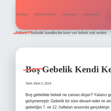
Anasayfa
Gizlilik Politikası
Yasal Uyarı
Hakkımızda
Etiket:
7 haftalık hamileyim kese var bebek yok neden
Boş Gebelik Kendi K
Tarih: Ekim 3, 2024
Boş gebelikte bebek ne zaman düşer? Yalancı ge
gelişmemiştir. Gebelik bir süre devam eder ve ard
gebeliğin 7. ve 12. haftaları arasında gerçekleş