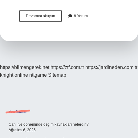
7
Devamını okuyun
8 Yorum
Yaşındaki
Çocuğun
Solunum
Sayısı
Kaç
Olmalı
https://bilmengerek.net
https://ztf.com.tr
https://jardineden.com.tr
knight online
nttgame
Sitemap
Sidebar
Son Yazılar
Cahiliye döneminde geçim kaynakları nelerdir ?
Ağustos 6, 2026