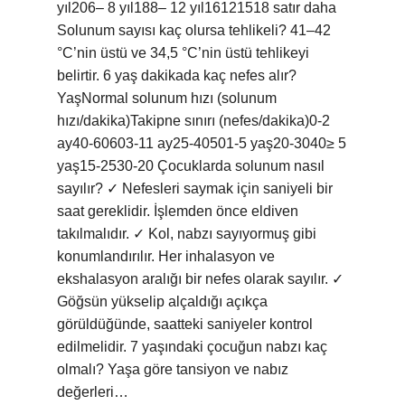
yıl206– 8 yıl188– 12 yıl16121518 satır daha
Solunum sayısı kaç olursa tehlikeli? 41–42
°C’nin üstü ve 34,5 °C’nin üstü tehlikeyi
belirtir. 6 yaş dakikada kaç nefes alır?
YaşNormal solunum hızı (solunum
hızı/dakika)Takipne sınırı (nefes/dakika)0-2
ay40-60603-11 ay25-40501-5 yaş20-3040≥ 5
yaş15-2530-20 Çocuklarda solunum nasıl
sayılır? ✓ Nefesleri saymak için saniyeli bir
saat gereklidir. İşlemden önce eldiven
takılmalıdır. ✓ Kol, nabzı sayıyormuş gibi
konumlandırılır. Her inhalasyon ve
ekshalasyon aralığı bir nefes olarak sayılır. ✓
Göğsün yükselip alçaldığı açıkça
görüldüğünde, saatteki saniyeler kontrol
edilmelidir. 7 yaşındaki çocuğun nabzı kaç
olmalı? Yaşa göre tansiyon ve nabız
değerleri…