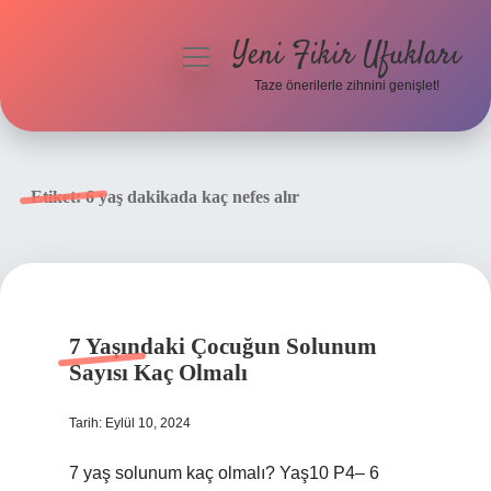
Yeni Fikir Ufukları
menüyü
aç
Taze önerilerle zihnini genişlet!
Anasayfa
Gizlilik Politikası
Etiket:
6 yaş dakikada kaç nefes alır
Yasal Uyarı
Hakkımızda
7 Yaşındaki Çocuğun Solunum
Sayısı Kaç Olmalı
Tarih: Eylül 10, 2024
7 yaş solunum kaç olmalı? Yaş10 P4– 6