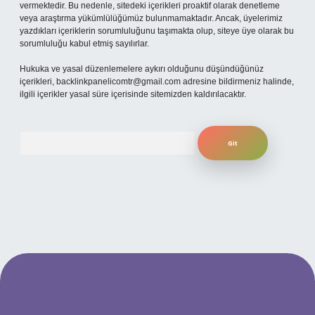
vermektedir. Bu nedenle, sitedeki içerikleri proaktif olarak denetleme
veya araştırma yükümlülüğümüz bulunmamaktadır. Ancak, üyelerimiz
yazdıkları içeriklerin sorumluluğunu taşımakta olup, siteye üye olarak bu
sorumluluğu kabul etmiş sayılırlar.
Hukuka ve yasal düzenlemelere aykırı olduğunu düşündüğünüz
içerikleri,
backlinkpanelicomtr@gmail.com
adresine bildirmeniz halinde,
ilgili içerikler yasal süre içerisinde sitemizden kaldırılacaktır.
Arama
 yeni giriş
ilbet mobil giriş
ilbet giriş adresi
www.betexper.xyz/