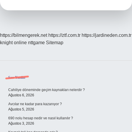
Kalırsak
Ne
Olur
https://bilmengerek.net
https://ztf.com.tr
https://jardineden.com.tr
knight online
nttgame
Sitemap
Sidebar
Son Yazılar
Cahiliye döneminde geçim kaynakları nelerdir ?
Ağustos 6, 2026
Avcılar ne kadar para kazanıyor ?
Ağustos 5, 2026
690 nolu hesap nedir ve nasıl kullanılır ?
Ağustos 3, 2026