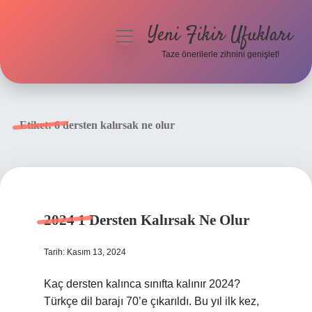
Yeni Fikir Ufukları
menüyü
aç
Taze önerilerle zihnini genişlet!
Anasayfa
Gizlilik Politikası
Etiket:
6 dersten kalırsak ne olur
Yasal Uyarı
Hakkımızda
2024 1 Dersten Kalırsak Ne Olur
Tarih: Kasım 13, 2024
Kaç dersten kalınca sınıfta kalınır 2024?
Türkçe dil barajı 70’e çıkarıldı. Bu yıl ilk kez,