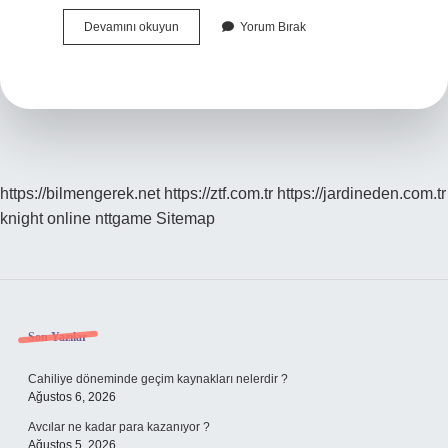
Kimler
Devamını okuyun
Yorum Bırak
Hizmet
Birleştirme
Yapabilir
https://bilmengerek.net
https://ztf.com.tr
https://jardineden.com.tr
knight online
nttgame
Sitemap
Sidebar
Son Yazılar
Cahiliye döneminde geçim kaynakları nelerdir ?
Ağustos 6, 2026
Avcılar ne kadar para kazanıyor ?
Ağustos 5, 2026