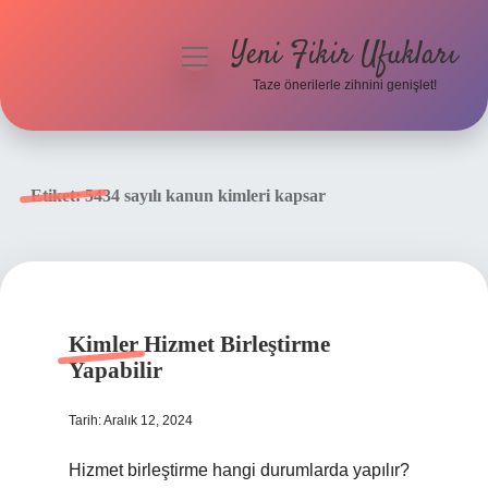
Yeni Fikir Ufukları
menüyü
aç
Taze önerilerle zihnini genişlet!
Anasayfa
Gizlilik Politikası
Etiket:
5434 sayılı kanun kimleri kapsar
Yasal Uyarı
Hakkımızda
Kimler Hizmet Birleştirme
Yapabilir
Tarih: Aralık 12, 2024
Hizmet birleştirme hangi durumlarda yapılır?