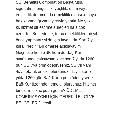
SSI Benefits Combination Başvurusu,
sigortalının engellilik, yaşlılık, ölüm veya
emeklilik durumunda emeklilik maaşı almaya
hak kazandığı varsayımıyla yapılır. Ne yazık
ki, hizmet birleştirme süreçleri hala çok
uzundur. Bu nedenle, bunu emeklilikten bir yıl
önce yapmanız sizin için faydalıdır. Son 7 yıl
kuralı nedir? Bir örnekle açıklayayım.
Geçmişte hem SSK hem de Bağ-Kur
statüsünde çalıştıysanız ve son 7 yılda 1260
gün SSK’ya prim ödediyseniz, SSK’lı yani
4/A’lı olarak emekli olursunuz. Hayır, son 7
yılda 1260 gün Bağ-Kur’a prim ödediyseniz,
Bağ-Kur üzerinden emekli olursunuz. Hizmet
birleştirme kaç puan getirir? ÖDEME
KOMBİNASYONU İÇİN GEREKLİ BİLGİ VE
BELGELER [Ücretli…