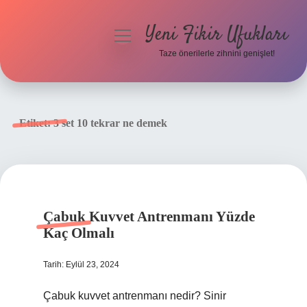
Yeni Fikir Ufukları
menüyü
aç
Taze önerilerle zihnini genişlet!
Anasayfa
Gizlilik Politikası
Etiket:
3 set 10 tekrar ne demek
Yasal Uyarı
Hakkımızda
Çabuk Kuvvet Antrenmanı Yüzde
Kaç Olmalı
Tarih: Eylül 23, 2024
Çabuk kuvvet antrenmanı nedir? Sinir