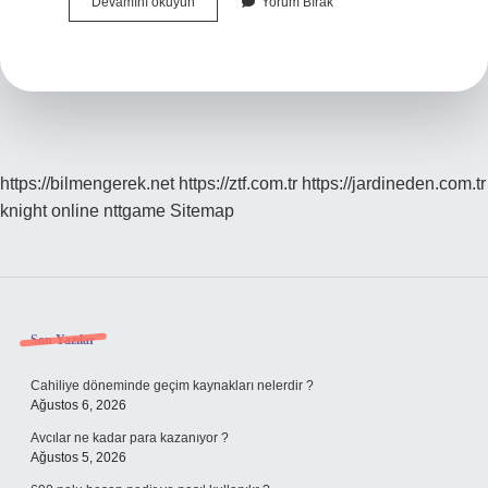
Çabuk
Devamını okuyun
Yorum Bırak
Kuvvet
Antrenmanı
Yüzde
Kaç
Olmalı
https://bilmengerek.net
https://ztf.com.tr
https://jardineden.com.tr
knight online
nttgame
Sitemap
Sidebar
Son Yazılar
Cahiliye döneminde geçim kaynakları nelerdir ?
Ağustos 6, 2026
Avcılar ne kadar para kazanıyor ?
Ağustos 5, 2026