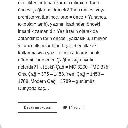
özellikleri bulunan zaman dilimidir. Tarih
öncesi çağlar ne demek? Tarih öncesi veya
prehistorya (Latince, præ = önce + Yunanca,
ιστορία = tarih), yazının icadından önceki
insanlık zamanıdır. Yazılı tarih olarak da
adlandırılan tarih öncesi, yaklaşık 3,3 milyon
yıl önce ilk insanların taş aletleri ilk kez
kullanmasıyla yazılı dilin icadı arasındaki
dönemi ifade eder. Çağlar kaça ayrılır
nelerdir? İlk (Eski) Çağ = MÖ 3200 – MS 375.
Orta Çağ = 375 – 1453. Yeni Çağ = 1453 –
1789. Modern Çağ = 1789 – günümüz.
Dünyada kaç…
Tarih
Devamını okuyun
14 Yorum
Çağları
Kavramı
Nedir