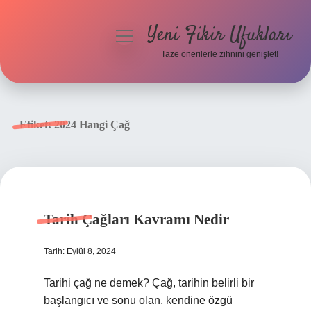
Yeni Fikir Ufukları
menüyü
aç
Taze önerilerle zihnini genişlet!
Anasayfa
Gizlilik Politikası
Etiket:
2024 Hangi Çağ
Yasal Uyarı
Hakkımızda
Tarih Çağları Kavramı Nedir
Tarih: Eylül 8, 2024
Tarihi çağ ne demek? Çağ, tarihin belirli bir
başlangıcı ve sonu olan, kendine özgü