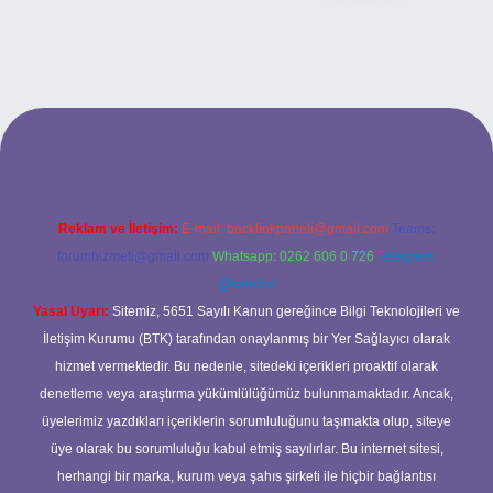
mobil giriş
ilbet giriş adresi
www.betexper.xyz/
Reklam ve İletişim:
E-mail:
backlinkpaneli@gmail.com
Teams:
forumhizmeti@gmail.com
Whatsapp: 0262 606 0 726
Telegram:
@karabul
Yasal Uyarı:
Sitemiz, 5651 Sayılı Kanun gereğince Bilgi Teknolojileri ve
İletişim Kurumu (BTK) tarafından onaylanmış bir Yer Sağlayıcı olarak
hizmet vermektedir. Bu nedenle, sitedeki içerikleri proaktif olarak
denetleme veya araştırma yükümlülüğümüz bulunmamaktadır. Ancak,
üyelerimiz yazdıkları içeriklerin sorumluluğunu taşımakta olup, siteye
üye olarak bu sorumluluğu kabul etmiş sayılırlar. Bu internet sitesi,
herhangi bir marka, kurum veya şahıs şirketi ile hiçbir bağlantısı