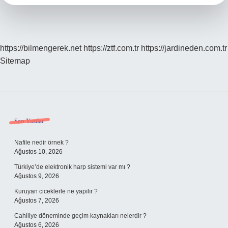
https://bilmengerek.net
https://ztf.com.tr
https://jardineden.com.tr
Sitemap
Sidebar
Son Yazılar
Nafile nedir örnek ?
Ağustos 10, 2026
Türkiye’de elektronik harp sistemi var mı ?
Ağustos 9, 2026
Kuruyan ciceklerle ne yapılır ?
Ağustos 7, 2026
Cahiliye döneminde geçim kaynakları nelerdir ?
Ağustos 6, 2026