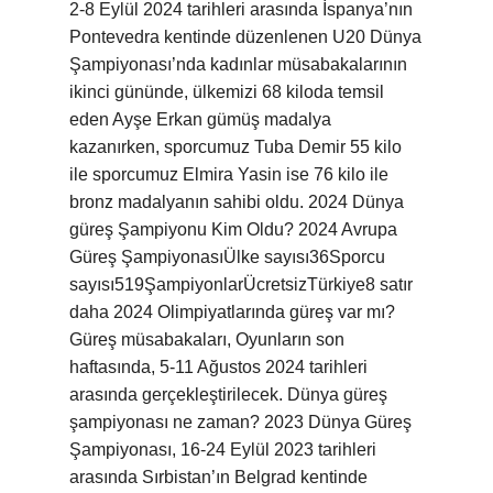
2-8 Eylül 2024 tarihleri ​​arasında İspanya’nın
Pontevedra kentinde düzenlenen U20 Dünya
Şampiyonası’nda kadınlar müsabakalarının
ikinci gününde, ülkemizi 68 kiloda temsil
eden Ayşe Erkan gümüş madalya
kazanırken, sporcumuz Tuba Demir 55 kilo
ile sporcumuz Elmira Yasin ise 76 kilo ile
bronz madalyanın sahibi oldu. 2024 Dünya
güreş Şampiyonu Kim Oldu? 2024 Avrupa
Güreş ŞampiyonasıÜlke sayısı36Sporcu
sayısı519ŞampiyonlarÜcretsizTürkiye8 satır
daha 2024 Olimpiyatlarında güreş var mı?
Güreş müsabakaları, Oyunların son
haftasında, 5-11 Ağustos 2024 tarihleri ​​
arasında gerçekleştirilecek. Dünya güreş
şampiyonası ne zaman? 2023 Dünya Güreş
Şampiyonası, 16-24 Eylül 2023 tarihleri ​​
arasında Sırbistan’ın Belgrad kentinde