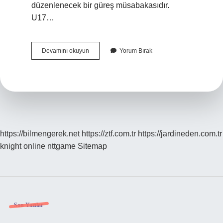
düzenlenecek bir güreş müsabakasıdır.
U17…
2024
Devamını okuyun
Yorum Bırak
Dünya
Güreş
Şampiyonası
Nerede
https://bilmengerek.net
https://ztf.com.tr
https://jardineden.com.tr
knight online
nttgame
Sitemap
Sidebar
Son Yazılar