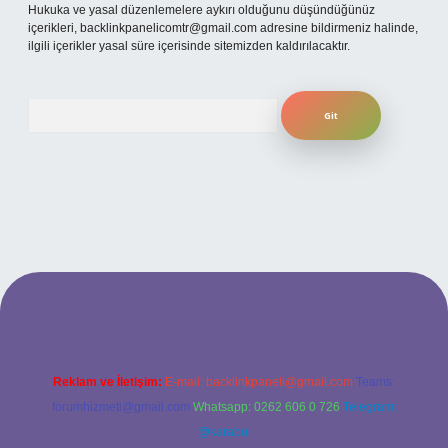
Hukuka ve yasal düzenlemelere aykırı olduğunu düşündüğünüz
içerikleri,
backlinkpanelicomtr@gmail.com
adresine bildirmeniz halinde,
ilgili içerikler yasal süre içerisinde sitemizden kaldırılacaktır.
Arama
bil giriş
ilbet giriş adresi
www.betexper.xyz/
Reklam ve İletişim:
E-mail:
backlinkpaneli@gmail.com
Teams:
forumhizmeti@gmail.com
Whatsapp: 0262 606 0 726
Telegram:
@karabul