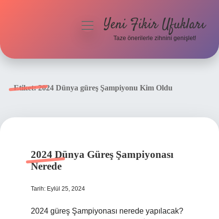
Yeni Fikir Ufukları
menüyü
aç
Taze önerilerle zihnini genişlet!
Anasayfa
Gizlilik Politikası
Etiket:
2024 Dünya güreş Şampiyonu Kim Oldu
Yasal Uyarı
Hakkımızda
2024 Dünya Güreş Şampiyonası
Nerede
Tarih: Eylül 25, 2024
2024 güreş Şampiyonası nerede yapılacak?