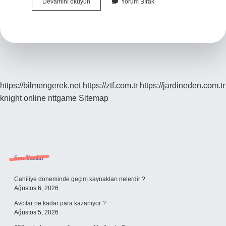
Dünyada
Devamını okuyun
Yorum Bırak
En
Fazla
Hangi
Burç
Var
https://bilmengerek.net
https://ztf.com.tr
https://jardineden.com.tr
knight online
nttgame
Sitemap
Sidebar
Son Yazılar
Cahiliye döneminde geçim kaynakları nelerdir ?
Ağustos 6, 2026
Avcılar ne kadar para kazanıyor ?
Ağustos 5, 2026