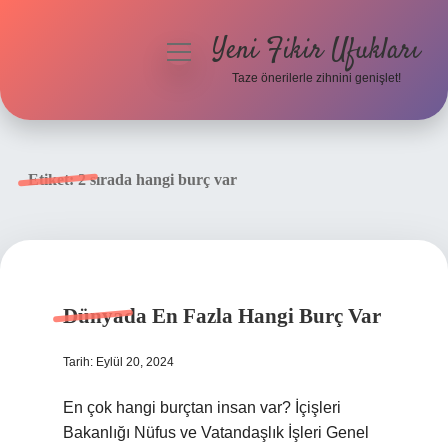
Yeni Fikir Ufukları
menüyü
aç
Taze önerilerle zihnini genişlet!
Anasayfa
Gizlilik Politikası
Etiket:
2 sırada hangi burç var
Yasal Uyarı
Hakkımızda
Dünyada En Fazla Hangi Burç Var
Tarih: Eylül 20, 2024
En çok hangi burçtan insan var? İçişleri
Bakanlığı Nüfus ve Vatandaşlık İşleri Genel