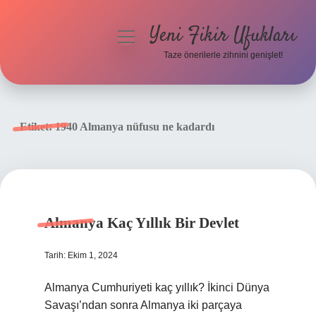
Yeni Fikir Ufukları
menüyü
aç
Taze önerilerle zihnini genişlet!
Anasayfa
Gizlilik Politikası
Etiket:
1940 Almanya nüfusu ne kadardı
Yasal Uyarı
Hakkımızda
Almanya Kaç Yıllık Bir Devlet
Tarih: Ekim 1, 2024
Almanya Cumhuriyeti kaç yıllık? İkinci Dünya
Savaşı’ndan sonra Almanya iki parçaya