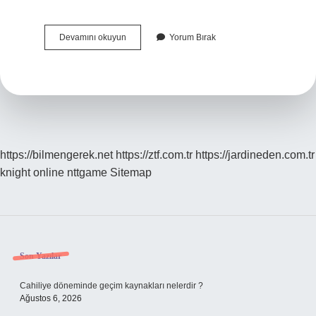
Almanya
Devamını okuyun
Yorum Bırak
Kaç
Yıllık
Bir
Devlet
https://bilmengerek.net
https://ztf.com.tr
https://jardineden.com.tr
knight online
nttgame
Sitemap
Sidebar
Son Yazılar
Cahiliye döneminde geçim kaynakları nelerdir ?
Ağustos 6, 2026