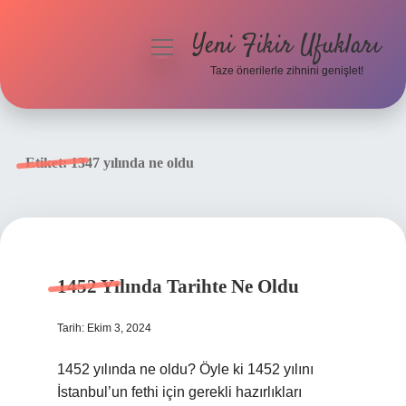
Yeni Fikir Ufukları
menüyü
aç
Taze önerilerle zihnini genişlet!
Anasayfa
Gizlilik Politikası
Etiket:
1347 yılında ne oldu
Yasal Uyarı
Hakkımızda
1452 Yılında Tarihte Ne Oldu
Tarih: Ekim 3, 2024
1452 yılında ne oldu? Öyle ki 1452 yılını
İstanbul’un fethi için gerekli hazırlıkları