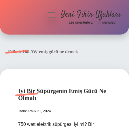
Yeni Fikir Ufukları
menüyü
aç
Taze önerilerle zihnini genişlet!
Anasayfa
Gizlilik Politikası
Etiket:
100 AW emiş gücü ne demek
Yasal Uyarı
Hakkımızda
Iyi Bir Süpürgenin Emiş Gücü Ne
Olmalı
Tarih: Aralık 21, 2024
750 watt elektrik süpürgesi İyi mi? Bir