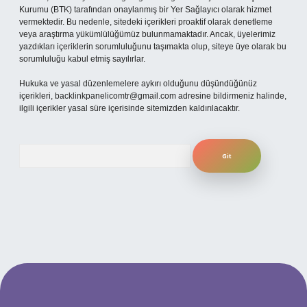
Kurumu (BTK) tarafından onaylanmış bir Yer Sağlayıcı olarak hizmet
vermektedir. Bu nedenle, sitedeki içerikleri proaktif olarak denetleme
veya araştırma yükümlülüğümüz bulunmamaktadır. Ancak, üyelerimiz
yazdıkları içeriklerin sorumluluğunu taşımakta olup, siteye üye olarak bu
sorumluluğu kabul etmiş sayılırlar.
Hukuka ve yasal düzenlemelere aykırı olduğunu düşündüğünüz
içerikleri,
backlinkpanelicomtr@gmail.com
adresine bildirmeniz halinde,
ilgili içerikler yasal süre içerisinde sitemizden kaldırılacaktır.
Arama
 mobil giriş
ilbet giriş adresi
www.betexper.xyz/